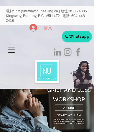
電郵:
info@nuwaycounselling.ca
|
地址:
#306 4885
Kingsway, Burnaby, B.C. V5H 4T2 | 電話:
604-448-
2416
登入
Whatsapp