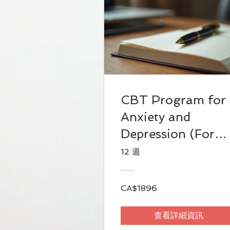
CBT Program for
Anxiety and
Depression (For
Individual)
12 週
CA$1896
查看詳細資訊