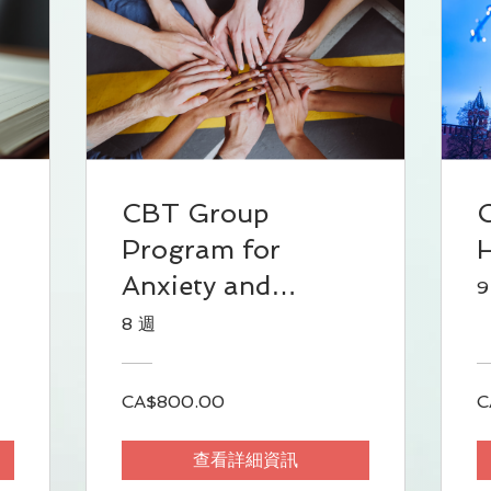
CBT Group
Program for
H
Anxiety and
9
Depression
8 週
CA$800.00
C
查看詳細資訊