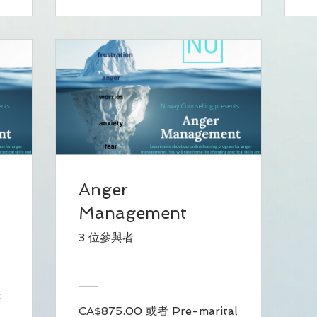
Anger
Management
3 位參與者
t
CA$875.00 或者 Pre-marital