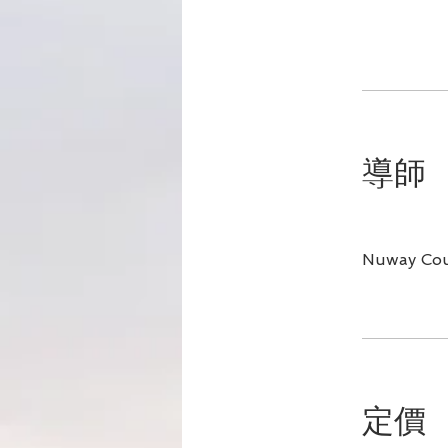
導師
Nuway Cou
定價