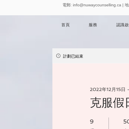
電郵:
info@nuwaycounselling.ca
|
地
首頁
服務
認識啟
計劃已結束
2022年12月15日 
克服假
9 週
50 
9
5