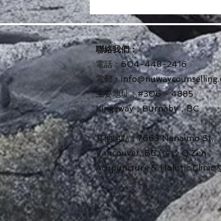
聯絡我們：
電話：604-448-2416
電郵：
info@nuwaycounselling.
主要地址：#306 - 4885
Kingsway，Burnaby，BC
其他地點：7663 Nanaimo St,
Vancouver, BC (位於 Q.Zen
Acupuncture & Holistic Clini