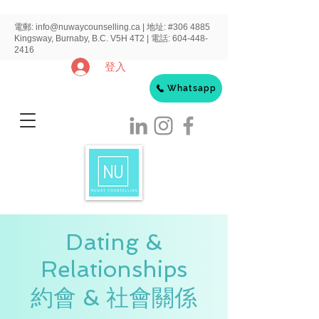
電郵:
info@nuwaycounselling.ca
|
地址:
#306 4885
Kingsway, Burnaby, B.C. V5H 4T2 | 電話:
604-448-
2416
登入
Whatsapp
Dating &
Relationships
​約會 & 社會關係