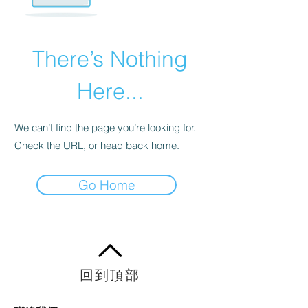
There’s Nothing
Here...
We can’t find the page you’re looking for.
Check the URL, or head back home.
Go Home
回到頂部