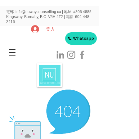
電郵:
info@nuwaycounselling.ca
|
地址:
#306 4885
Kingsway, Burnaby, B.C. V5H 4T2 | 電話:
604-448-
2416
登入
Whatsapp